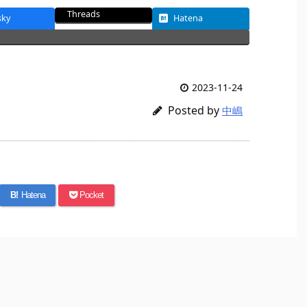
Threads
sky
Hatena
2023-11-24
Posted by
中嶋
B!
Hatena
Pocket