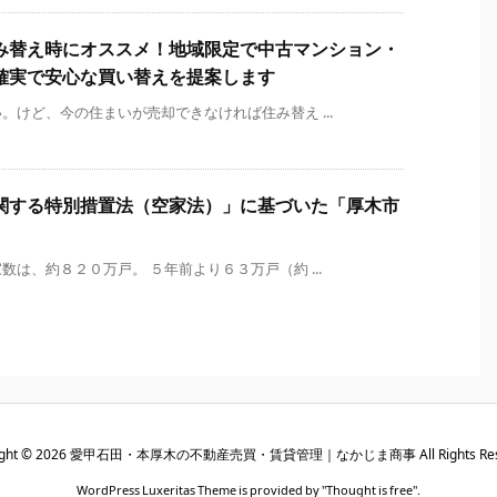
み替え時にオススメ！地域限定で中古マンション・
確実で安心な買い替えを提案します
けど、今の住まいが売却できなければ住み替え ...
関する特別措置法（空家法）」に基づいた「厚木市
は、約８２０万戸。 ５年前より６３万戸（約 ...
ght ©
2026
愛甲石田・本厚木の不動産売買・賃貸管理｜なかじま商事
All Rights Re
WordPress Luxeritas Theme is provided by "
Thought is free
".