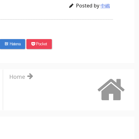
Posted by
中嶋
B!
Hatena
Pocket
Home