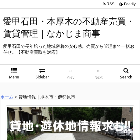
RSS
Feedly
愛甲石田・本厚木の不動産売買・
賃貸管理｜なかじま商事
愛甲石田で長年培った地域密着の安心感。売買から管理まで一括お
任せ。【不動産買取も対応】
«
»
Menu
Sidebar
Search
Prev
Next
ホーム
>
貸地情報｜厚木市・伊勢原市