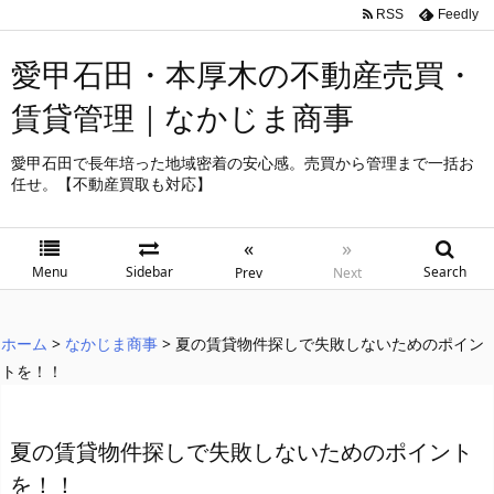
RSS
Feedly
愛甲石田・本厚木の不動産売買・
賃貸管理｜なかじま商事
愛甲石田で長年培った地域密着の安心感。売買から管理まで一括お
任せ。【不動産買取も対応】
«
»
Menu
Sidebar
Search
Prev
Next
ホーム
>
なかじま商事
>
夏の賃貸物件探しで失敗しないためのポイン
トを！！
夏の賃貸物件探しで失敗しないためのポイント
を！！