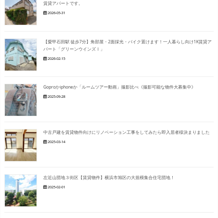
賃貸アパートです。
2026-05-31
【愛甲石田駅 徒歩7分】角部屋・2面採光・バイク置けます！一人暮らし向け1K賃貸ア
パート「グリーンウインズⅠ」
2026-02-15
Goproかiphoneか「ルームツアー動画」撮影比べ《撮影可能な物件大募集中》
2025-09-28
中古戸建を賃貸物件向けにリノベーション工事をしてみたら即入居者様決まりました
2025-03-14
左近山団地３街区【賃貸物件】横浜市旭区の大規模集合住宅団地！
2025-02-01