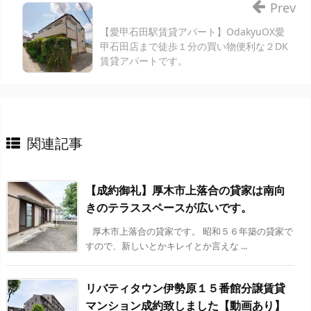
Prev
【愛甲石田駅賃貸アパート】OdakyuOX愛
甲石田店まで徒歩１分の買い物便利な２DK
賃貸アパートです。
関連記事
【成約御礼】厚木市上落合の貸家は南向
きのテラススペースが広いです。
厚木市上落合の貸家です。 昭和５６年築の貸家で
すので、新しいとかキレイとか言えな ...
リバティタウン伊勢原１５番館分譲賃貸
マンション成約致しました【動画あり】