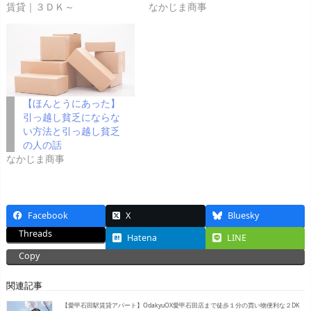
賃貸｜３ＤＫ～
なかじま商事
【ほんとうにあった】
引っ越し貧乏にならな
い方法と引っ越し貧乏
の人の話
なかじま商事
Facebook
X
Bluesky
Threads
Hatena
LINE
Copy
関連記事
【愛甲石田駅賃貸アパート】OdakyuOX愛甲石田店まで徒歩１分の買い物便利な２DK