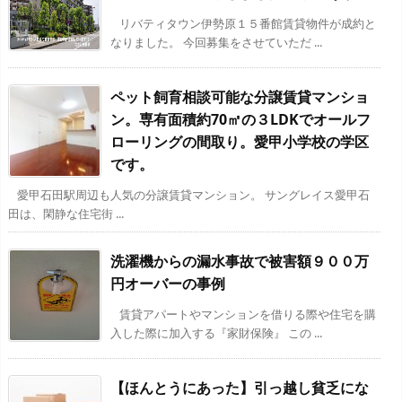
リバティタウン伊勢原１５番館賃貸物件が成約と
なりました。 今回募集をさせていただ ...
ペット飼育相談可能な分譲賃貸マンショ
ン。専有面積約70㎡の３LDKでオールフ
ローリングの間取り。愛甲小学校の学区
です。
愛甲石田駅周辺も人気の分譲賃貸マンション。 サングレイス愛甲石
田は、閑静な住宅街 ...
洗濯機からの漏水事故で被害額９００万
円オーバーの事例
賃貸アパートやマンションを借りる際や住宅を購
入した際に加入する『家財保険』 この ...
【ほんとうにあった】引っ越し貧乏にな