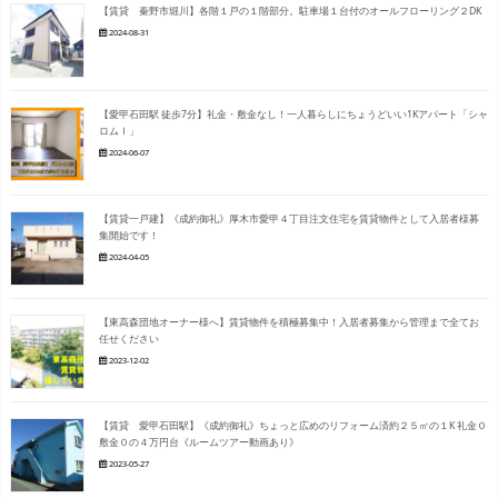
【賃貸 秦野市堀川】各階１戸の１階部分。駐車場１台付のオールフローリング２DK
2024-08-31
【愛甲石田駅 徒歩7分】礼金・敷金なし！一人暮らしにちょうどいい1Kアパート「シャ
ロムⅠ」
2024-06-07
【賃貸一戸建】《成約御礼》厚木市愛甲４丁目注文住宅を賃貸物件として入居者様募
集開始です！
2024-04-05
【東高森団地オーナー様へ】賃貸物件を積極募集中！入居者募集から管理まで全てお
任せください
2023-12-02
【賃貸 愛甲石田駅】《成約御礼》ちょっと広めのリフォーム済約２５㎡の１K 礼金０
敷金０の４万円台《ルームツアー動画あり》
2023-05-27