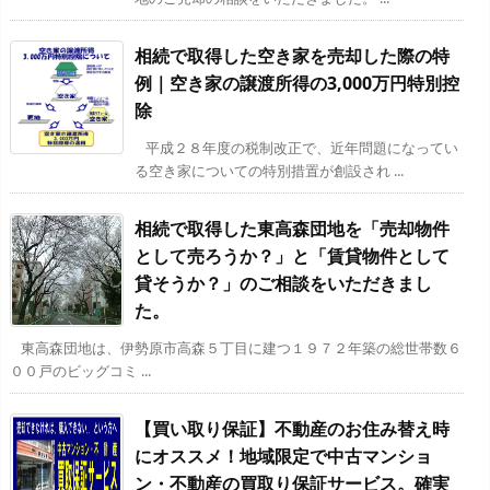
相続で取得した空き家を売却した際の特
例｜空き家の譲渡所得の3,000万円特別控
除
平成２８年度の税制改正で、近年問題になってい
る空き家についての特別措置が創設され ...
相続で取得した東高森団地を「売却物件
として売ろうか？」と「賃貸物件として
貸そうか？」のご相談をいただきまし
た。
東高森団地は、伊勢原市高森５丁目に建つ１９７２年築の総世帯数６
００戸のビッグコミ ...
【買い取り保証】不動産のお住み替え時
にオススメ！地域限定で中古マンショ
ン・不動産の買取り保証サービス。確実