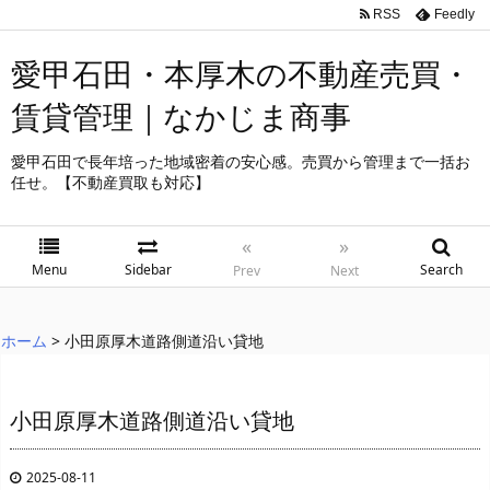
RSS
Feedly
愛甲石田・本厚木の不動産売買・
賃貸管理｜なかじま商事
愛甲石田で長年培った地域密着の安心感。売買から管理まで一括お
任せ。【不動産買取も対応】
«
»
Menu
Sidebar
Search
Prev
Next
ホーム
>
小田原厚木道路側道沿い貸地
小田原厚木道路側道沿い貸地
2025-08-11