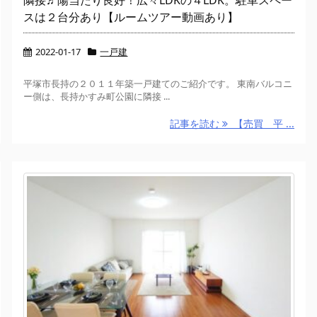
隣接♬陽当たり良好！広々LDKの４LDK。駐車スペー
スは２台分あり【ルームツアー動画あり】
2022-01-17
一戸建
平塚市長持の２０１１年築一戸建てのご紹介です。 東南バルコニ
ー側は、長持かすみ町公園に隣接 ...
記事を読む
【売買 平 ...