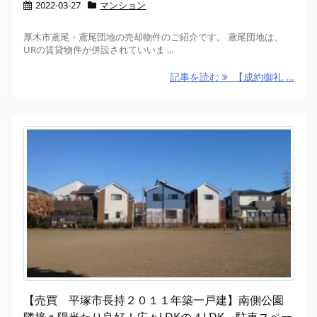
2022-03-27
マンション
厚木市鳶尾・鳶尾団地の売却物件のご紹介です。 鳶尾団地は、
URの賃貸物件が併設されていいま ...
記事を読む
【成約御礼 ...
【売買 平塚市長持２０１１年築一戸建】南側公園