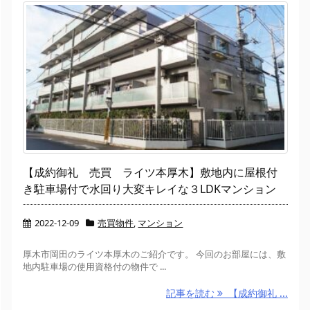
【成約御礼 売買 ライツ本厚木】敷地内に屋根付
き駐車場付で水回り大変キレイな３LDKマンション
2022-12-09
売買物件
,
マンション
厚木市岡田のライツ本厚木のご紹介です。 今回のお部屋には、敷
地内駐車場の使用資格付の物件で ...
記事を読む
【成約御礼 ...