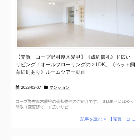
【売買 コープ野村厚木愛甲】《成約御礼》ド広い
リビング！オールフローリングの２LDK。《ペット飼
育細則あり》ルームツアー動画
2023-03-07
マンション
コープ野村厚木愛甲の売却物件のご紹介です。 ３LDK⇒２LDKへ
間取り変更済で、ド広いリビ ...
記事を読む
【売買 コ ...