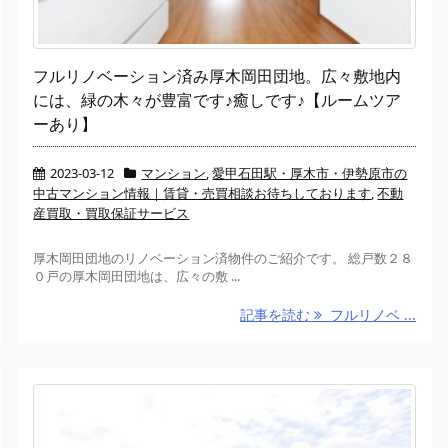
フルリノベーション済み厚木岡田団地。広々敷地内
には、緑の木々が豊富です♪癒しです♪【ルームツア
ーあり】
2023-03-12
マンション
,
愛甲石田駅・厚木市・伊勢原市の
中古マンション情報｜賃貸・売買相談お待ちしております
,
不動
産買取・買取保証サービス
厚木岡田団地のリノベーション済物件のご紹介です。 総戸数２８
０戸の厚木岡田団地は、広々の敷 ...
記事を読む
フルリノベ ...