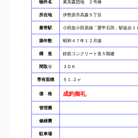
物件名
東高森団地 ２号棟
所在地
伊勢原市高森５丁目
最寄駅
小田急小田原線「愛甲石田」駅徒歩１
築年数
昭和４７年１２月築
構 造
鉄筋コンクリート造５階建
間取り
３ＤＫ
専有面積
５１.２㎡
成約御礼
価 格
管理費
修繕費
駐車場