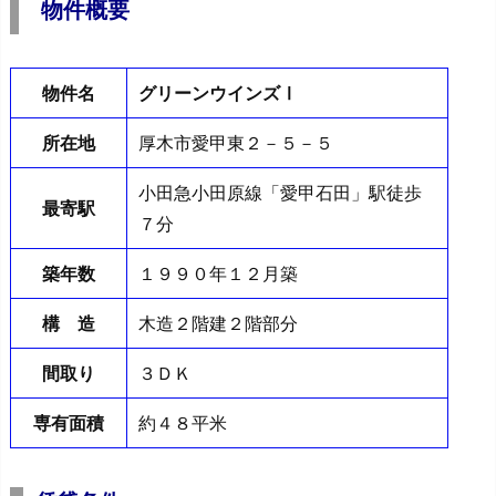
物件概要
物件名
グリーンウインズⅠ
所在地
厚木市愛甲東２－５－５
小田急小田原線「愛甲石田」駅徒歩
最寄駅
７分
築年数
１９９０年１２月築
構 造
木造２階建２階部分
間取り
３ＤＫ
専有面積
約４８平米