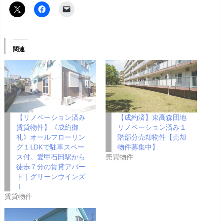
関連
【リノベーション済み
【成約済】東高森団地
賃貸物件】《成約御
リノベーション済み１
礼》オールフローリン
階部分売却物件【売却
グ１LDKで駐車スペー
物件募集中】
ス付。愛甲石田駅から
売買物件
徒歩７分の賃貸アパー
ト｜グリーンウインズ
Ⅰ
賃貸物件