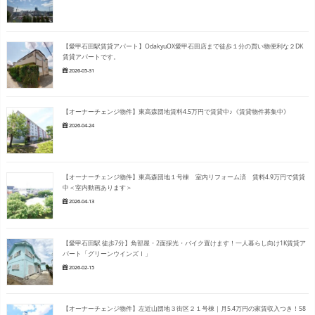
【愛甲石田駅賃貸アパート】OdakyuOX愛甲石田店まで徒歩１分の買い物便利な２DK
賃貸アパートです。
2026-05-31
【オーナーチェンジ物件】東高森団地賃料4.5万円で賃貸中♪《賃貸物件募集中》
2026-04-24
【オーナーチェンジ物件】東高森団地１号棟 室内リフォーム済 賃料4.9万円で賃貸
中＜室内動画あります＞
2026-04-13
【愛甲石田駅 徒歩7分】角部屋・2面採光・バイク置けます！一人暮らし向け1K賃貸ア
パート「グリーンウインズⅠ」
2026-02-15
【オーナーチェンジ物件】左近山団地３街区２１号棟｜月5.4万円の家賃収入つき！58