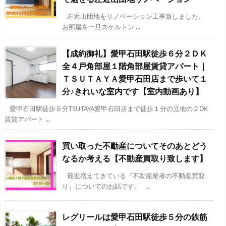
左近山団地をリノベーション工事致しました。
お部屋を一旦スケルトン ...
【成約御礼】愛甲石田駅徒歩６分２ＤＫ
全４戸角部屋１階角部屋賃貸アパート｜
ＴＳＵＴＡＹＡ愛甲石田店まで歩いて１
分♪きれいな室内です【室内動画あり】
愛甲石田駅徒歩６分TSUTAYA愛甲石田店まで徒歩１分の立地の２DK
賃貸アパート ...
買い取った不動産についてそのあとどう
なるか考える【不動産買取り致します】
最近増えてきている『不動産業者の不動産買取
り』についてのお話です。 ...
レグリールは愛甲石田駅徒歩５分の鉄筋