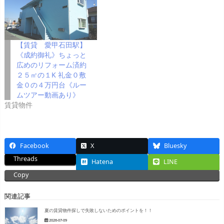
【賃貸 愛甲石田駅】
《成約御礼》ちょっと
広めのリフォーム済約
２５㎡の１K 礼金０敷
金０の４万円台《ルー
ムツアー動画あり》
賃貸物件
Facebook
X
Bluesky
Threads
Hatena
LINE
Copy
関連記事
夏の賃貸物件探しで失敗しないためのポイントを！！
2026-07-09