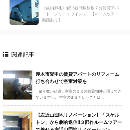
《成約御礼》愛甲石田駅徒歩７分賃貸アパ
ート・グリーンウインズⅡ【ルームツアー
動画あり】
関連記事
厚木市愛甲の賃貸アパートのリフォーム
打ち合わせで空室対策を
築年数が経過し空室のままの賃貸物件が増えてき
ていますね。 空室のままということは ...
【左近山団地リノベーション】「スケル
トン」から劇的返信‼３部作ルームツアー
で魅せる左近山団地リノベーション