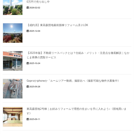
0万円で売り出し中
2026-02-02
【成約済】東高森団地最前面棟リフォーム済２LDK
2025-12-04
【2025年版】不動産リースバックとは？仕組み・メリット・注意点を徹底解説｜なか
じま商事の買取サービス
2025-10-24
Goproかiphoneか「ルームツアー動画」撮影比べ《撮影可能な物件大募集中》
2025-09-28
東高森団地2号棟｜お好みリフォームで理想の住まいを手に入れよう♪《団地買いま
す》
2025-09-11