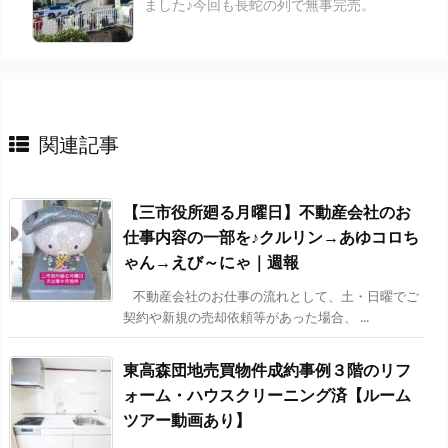
ました♪今回も長蛇の列で無事完売。
関連記事
【三市役所廻る月曜日】不動産会社のお
仕事内容の一部を♪クルリン→あゆコロち
ゃん→えび～にゃ｜週報
不動産会社のお仕事の流れとして、土・日曜でご
契約や新規の売却依頼等があった場合、 ...
東高森団地売買物件成約事例３階のリフ
ォーム・ハウスクリーニング済【ルーム
ツアー動画あり】