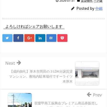
2026-01-31
賃貸物件
,
一戸建
Posted by
中嶋
よろしければシェアお願いします
B!
Next
【成約御礼】厚木市岡田の３LDK分譲賃貸
マンション。敷地内駐車場付ですーライツ
本厚木
Prev
宿愛甲商工振興会プレミアム商品券販売し