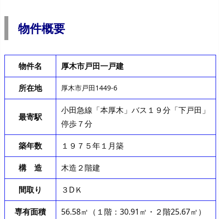
物件概要
物件名
厚木市戸田一戸建
所在地
厚木市戸田1449-6
小田急線「本厚木」バス１９分「下戸田」
最寄駅
停歩７分
築年数
１９７５年１月築
構 造
木造２階建
間取り
３DＫ
専有面積
56.58㎡（１階：30.91㎡・２階25.67㎡）