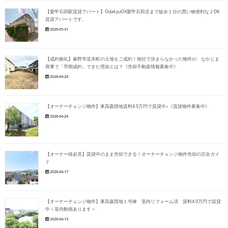
【愛甲石田駅賃貸アパート】OdakyuOX愛甲石田店まで徒歩１分の買い物便利な２DK
賃貸アパートです。
2026-05-31
【成約御礼】秦野市並木町の土地をご成約！他社で決まらなかった物件が、なかじま
商事で「早期成約」できた理由とは？《売却不動産情報募集中》
2026-04-24
【オーナーチェンジ物件】東高森団地賃料4.5万円で賃貸中♪《賃貸物件募集中》
2026-04-24
【オーナー様必見】賃貸中のまま売却できる！オーナーチェンジ物件売却の完全ガイ
ド
2026-04-17
【オーナーチェンジ物件】東高森団地１号棟 室内リフォーム済 賃料4.9万円で賃貸
中＜室内動画あります＞
2026-04-13