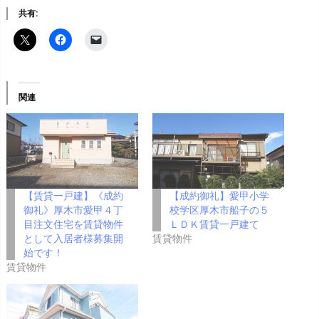
共有:
関連
【賃貸一戸建】《成約
【成約御礼】愛甲小学
御礼》厚木市愛甲４丁
校学区厚木市船子の５
目注文住宅を賃貸物件
ＬＤＫ賃貸一戸建て
として入居者様募集開
賃貸物件
始です！
賃貸物件