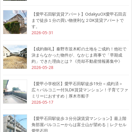
【愛甲石田駅賃貸アパート】OdakyuOX愛甲石田店
まで徒歩１分の買い物便利な２DK賃貸アパートで
す。
2026-05-31
【成約御礼】秦野市並木町の土地をご成約！他社で
決まらなかった物件が、なかじま商事で「早期成
約」できた理由とは？《売却不動産情報募集中》
2026-05-28
【愛甲小学校区】愛甲石田駅徒歩19分＜成約済＞
広々バルコニー付3LDK賃貸マンション！子育てファ
ミリーにおすすめ｜厚木市船子
2026-05-17
【愛甲石田駅徒歩３分分譲賃貸マンション】最上階
角部屋バルコニーからは富士山が望める｜レクセル
愛甲石田