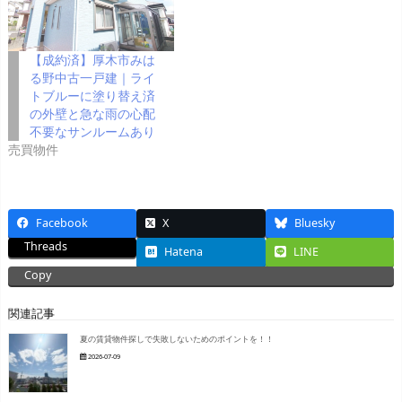
【成約済】厚木市みは
る野中古一戸建｜ライ
トブルーに塗り替え済
の外壁と急な雨の心配
不要なサンルームあり
売買物件
Facebook
X
Bluesky
Threads
Hatena
LINE
Copy
関連記事
夏の賃貸物件探しで失敗しないためのポイントを！！
2026-07-09