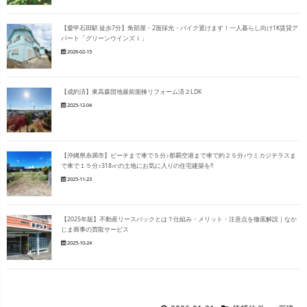
【愛甲石田駅 徒歩7分】角部屋・2面採光・バイク置けます！一人暮らし向け1K賃貸ア
パート「グリーンウインズⅠ」
2026-02-15
【成約済】東高森団地最前面棟リフォーム済２LDK
2025-12-04
【沖縄県糸満市】ビーチまで車で５分♪那覇空港まで車で約２５分♪ウミカジテラスま
で車で１５分♪318㎡の土地にお気に入りの住宅建築を‼
2025-11-23
【2025年版】不動産リースバックとは？仕組み・メリット・注意点を徹底解説｜なか
じま商事の買取サービス
2025-10-24