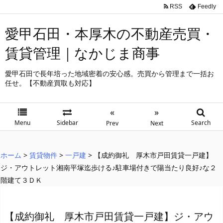
RSS
Feedly
愛甲石田・本厚木の不動産売買・
賃貸管理｜なかじま商事
愛甲石田で長年培った地域密着の安心感。売買から管理まで一括お
任せ。【不動産買取も対応】
«
»
Menu
Sidebar
Search
Prev
Next
ホーム
>
賃貸物件
>
一戸建
>
【成約御礼 厚木市戸田賃貸一戸建】
ジ・アウトレット湘南平塚迄歩ける♪駐車場付きで陽当たり良好♪な２
階建て３ＤＫ
【成約御礼 厚木市戸田賃貸一戸建】ジ・アウ