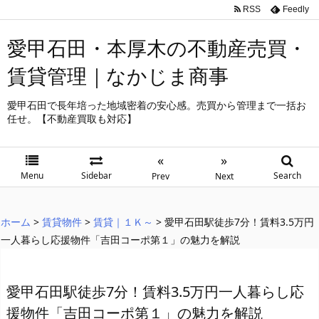
RSS
Feedly
愛甲石田・本厚木の不動産売買・
賃貸管理｜なかじま商事
愛甲石田で長年培った地域密着の安心感。売買から管理まで一括お
任せ。【不動産買取も対応】
«
»
Menu
Sidebar
Search
Prev
Next
ホーム
>
賃貸物件
>
賃貸｜１Ｋ～
>
愛甲石田駅徒歩7分！賃料3.5万円
一人暮らし応援物件「吉田コーポ第１」の魅力を解説
愛甲石田駅徒歩7分！賃料3.5万円一人暮らし応
援物件「吉田コーポ第１」の魅力を解説