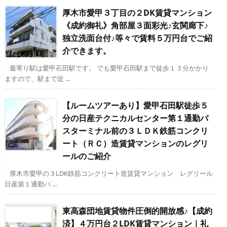
厚木市愛甲３丁目の２DK賃貸マンション
《成約御礼》角部屋３面彩光♪玄関廊下♪
独立洗面台付♪等々で賃料５万円台でご紹
介できます。
最寄り駅は愛甲石田駅です。 でも愛甲石田駅まで徒歩１３分かかり
ますので、駅まで近 ...
【ルームツアーあり】愛甲石田駅徒歩５
分の日産テクニカルセンター第１通勤バ
スターミナル前の３ＬＤＫ鉄筋コンクリ
ート（ＲＣ）造賃貸マンションのレグリ
ールのご紹介
厚木市愛甲の３LDK鉄筋コンクリート造賃貸マンション レグリール
日産第１通勤バ ...
東高森団地賃貸物件圧倒的開放感♪【成約
済】４万円台２LDK賃貸マンション｜礼