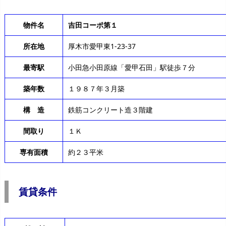
物件名
吉田コーポ第１
所在地
厚木市愛甲東1-23-37
最寄駅
小田急小田原線「愛甲石田」駅徒歩７分
築年数
１９８７年３月築
構 造
鉄筋コンクリート造３階建
間取り
１Ｋ
専有面積
約２３平米
賃貸条件