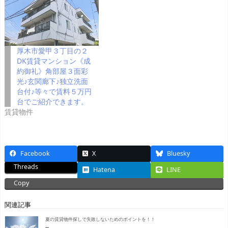
厚木市愛甲３丁目の２
DK賃貸マンション《成
約御礼》角部屋３面彩
光♪玄関廊下♪独立洗面
台付♪等々で賃料５万円
台でご紹介できます。
賃貸物件
Facebook
X
Bluesky
Threads
Hatena
LINE
Copy
関連記事
夏の賃貸物件探しで失敗しないためのポイントを！！