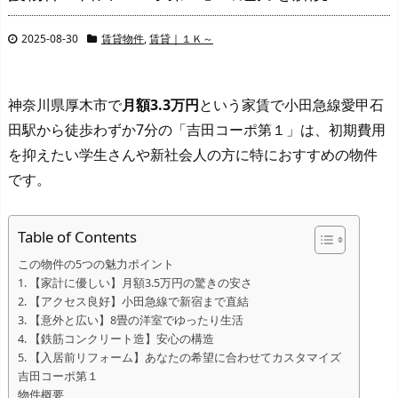
2025-08-30
賃貸物件
,
賃貸｜１Ｋ～
神奈川県厚木市で
月額3.3万円
という家賃で小田急線愛甲石
田駅から徒歩わずか7分の「吉田コーポ第１」は、初期費用
を抑えたい学生さんや新社会人の方に特におすすめの物件
です。
Table of Contents
この物件の5つの魅力ポイント
1. 【家計に優しい】月額3.5万円の驚きの安さ
2. 【アクセス良好】小田急線で新宿まで直結
3. 【意外と広い】8畳の洋室でゆったり生活
4. 【鉄筋コンクリート造】安心の構造
5. 【入居前リフォーム】あなたの希望に合わせてカスタマイズ
吉田コーポ第１
物件概要