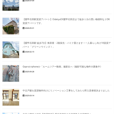
2026-07-09
【愛甲石田駅賃貸アパート】OdakyuOX愛甲石田店まで徒歩１分の買い物便利な２DK
賃貸アパートです。
2026-05-31
【愛甲石田駅 徒歩7分】角部屋・2面採光・バイク置けます！一人暮らし向け1K賃貸ア
パート「グリーンウインズⅠ」
2026-02-15
Goproかiphoneか「ルームツアー動画」撮影比べ《撮影可能な物件大募集中》
2025-09-28
中古戸建を賃貸物件向けにリノベーション工事をしてみたら即入居者様決まりました
2025-03-14