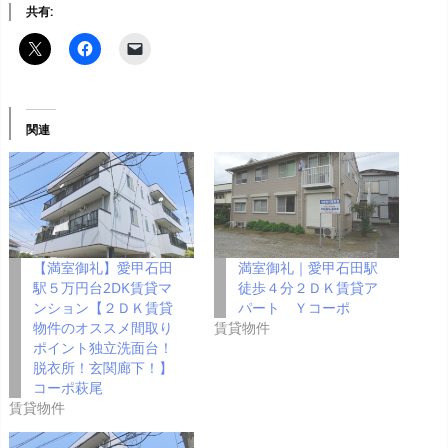
共有:
関連
【満室御礼】愛甲石田
満室御礼｜愛甲石田駅
駅５万円台2DK賃貸マ
徒歩４分２ＤＫ賃貸ア
ンション【２ＤＫ賃貸
パート Ｙコーポ
物件のオススメ間取り
賃貸物件
ポイント独立洗面台！
脱衣所！玄関廊下！】
コーポ萩尾
賃貸物件