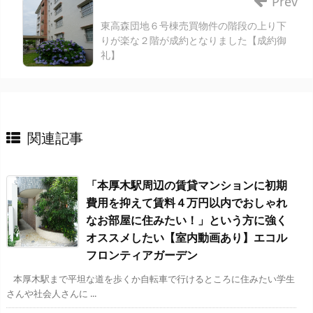
Prev
東高森団地６号棟売買物件の階段の上り下
りが楽な２階が成約となりました【成約御
礼】
関連記事
「本厚木駅周辺の賃貸マンションに初期
費用を抑えて賃料４万円以内でおしゃれ
なお部屋に住みたい！」という方に強く
オススメしたい【室内動画あり】エコル
フロンティアガーデン
本厚木駅まで平坦な道を歩くか自転車で行けるところに住みたい学生
さんや社会人さんに ...