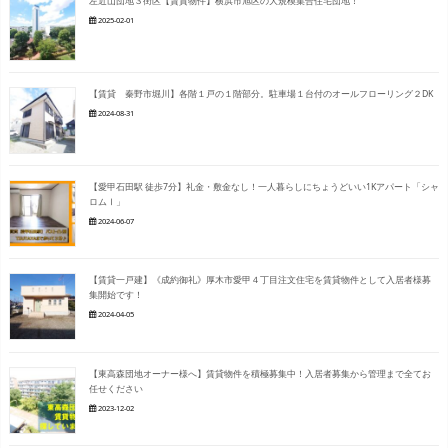
左近山団地３街区【賃貸物件】横浜市旭区の大規模集合住宅団地！
2025-02-01
【賃貸 秦野市堀川】各階１戸の１階部分。駐車場１台付のオールフローリング２DK
2024-08-31
【愛甲石田駅 徒歩7分】礼金・敷金なし！一人暮らしにちょうどいい1Kアパート「シャ
ロムⅠ」
2024-06-07
【賃貸一戸建】《成約御礼》厚木市愛甲４丁目注文住宅を賃貸物件として入居者様募
集開始です！
2024-04-05
【東高森団地オーナー様へ】賃貸物件を積極募集中！入居者募集から管理まで全てお
任せください
2023-12-02