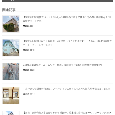
関連記事
【愛甲石田駅賃貸アパート】OdakyuOX愛甲石田店まで徒歩１分の買い物便利な２DK
賃貸アパートです。
2026-05-31
【愛甲石田駅 徒歩7分】角部屋・2面採光・バイク置けます！一人暮らし向け1K賃貸ア
パート「グリーンウインズⅠ」
2026-02-15
Goproかiphoneか「ルームツアー動画」撮影比べ《撮影可能な物件大募集中》
2025-09-28
中古戸建を賃貸物件向けにリノベーション工事をしてみたら即入居者様決まりました
2025-03-14
【賃貸 秦野市堀川】各階１戸の１階部分。駐車場１台付のオールフローリング２DK