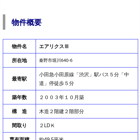
物件概要
物件名
エアリクスⅢ
所在地
秦野市堀川640-6
小田急小田原線「渋沢」駅バス５分「中
最寄駅
道」停徒歩５分
築年数
２００３年１０月築
構 造
木造２階建２階部分
間取り
２LDＫ
専有面積
約49.5平米