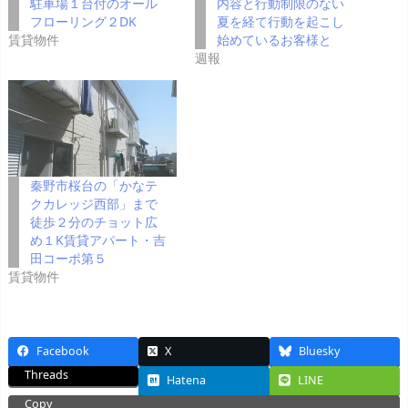
駐車場１台付のオール
内容と行動制限のない
フローリング２DK
夏を経て行動を起こし
賃貸物件
始めているお客様と
週報
秦野市桜台の「かなテ
クカレッジ西部」まで
徒歩２分のチョット広
め１K賃貸アパート・吉
田コーポ第５
賃貸物件
Facebook
X
Bluesky
Threads
Hatena
LINE
Copy