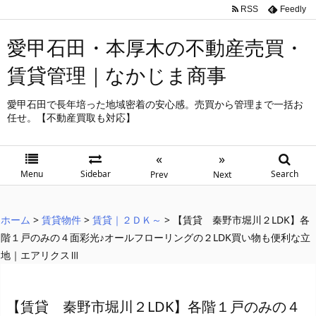
RSS
Feedly
愛甲石田・本厚木の不動産売買・
賃貸管理｜なかじま商事
愛甲石田で長年培った地域密着の安心感。売買から管理まで一括お
任せ。【不動産買取も対応】
«
»
Menu
Sidebar
Search
Prev
Next
ホーム
>
賃貸物件
>
賃貸｜２ＤＫ～
>
【賃貸 秦野市堀川２LDK】各
階１戸のみの４面彩光♪オールフローリングの２LDK買い物も便利な立
地｜エアリクスⅢ
【賃貸 秦野市堀川２LDK】各階１戸のみの４