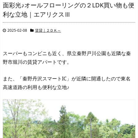
面彩光♪オールフローリングの２LDK買い物も便
利な立地｜エアリクスⅢ
2025-02-08
賃貸｜２ＤＫ～
スーパーもコンビニも近く、県立秦野戸川公園も近隣な秦
野市堀川の賃貸アパートです。
また、「秦野丹沢スマートIC」が近隣に開通したので東名
高速道路の利用も便利な立地♪