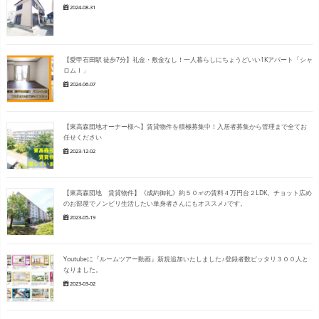
2024-08-31
【愛甲石田駅 徒歩7分】礼金・敷金なし！一人暮らしにちょうどいい1Kアパート「シャ
ロムⅠ」
2024-06-07
【東高森団地オーナー様へ】賃貸物件を積極募集中！入居者募集から管理まで全てお
任せください
2023-12-02
【東高森団地 賃貸物件】《成約御礼》約５０㎡の賃料４万円台２LDK。チョット広め
のお部屋でノンビリ生活したい単身者さんにもオススメ♪です。
2023-05-19
Youtubeに『ルームツアー動画』新規追加いたしました♪登録者数ピッタリ３００人と
なりました。
2023-03-02