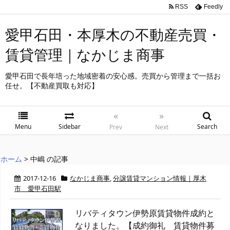
RSS
Feedly
愛甲石田・本厚木の不動産売買・
賃貸管理｜なかじま商事
愛甲石田で長年培った地域密着の安心感。売買から管理まで一括お
任せ。【不動産買取も対応】
«
»
Menu
Sidebar
Search
Prev
Next
ホーム
>
中嶋 の記事
2017-12-16
なかじま商事
,
分譲賃貸マンション情報｜厚木
市 愛甲石田駅
リバティタウン伊勢原賃貸物件成約と
なりました。【成約御礼 賃貸物件募