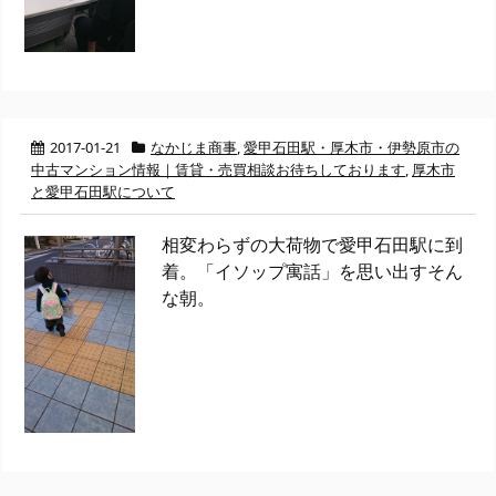
2017-01-21
なかじま商事
,
愛甲石田駅・厚木市・伊勢原市の
中古マンション情報｜賃貸・売買相談お待ちしております
,
厚木市
と愛甲石田駅について
相変わらずの大荷物で愛甲石田駅に到
着。「イソップ寓話」を思い出すそん
な朝。