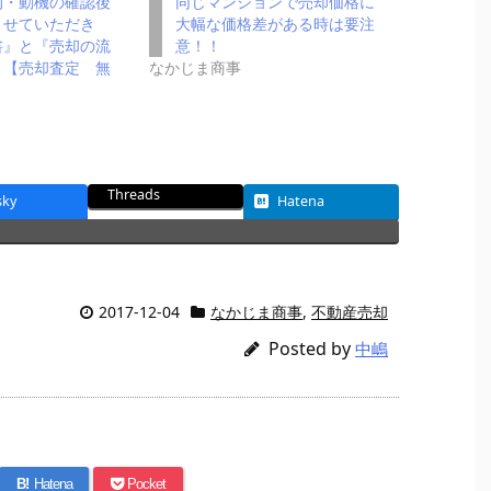
的・動機の確認後
同じマンションで売却価格に
させていただき
大幅な価格差がある時は要注
書』と『売却の流
意！！
。【売却査定 無
なかじま商事
Threads
sky
Hatena
2017-12-04
なかじま商事
,
不動産売却
Posted by
中嶋
B!
Hatena
Pocket