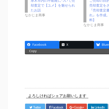
厚木市内の不動産について売
ご売却の目
却査定で【ユメ】を魅せられ
売却査定を
たお話
『売却査定
なかじま商事
れ』を作成
料】
なかじま商事
Facebook
X
Blue
Copy
よろしければシェアお願いします
Twitter
Facebook
Google+
LinkedIn