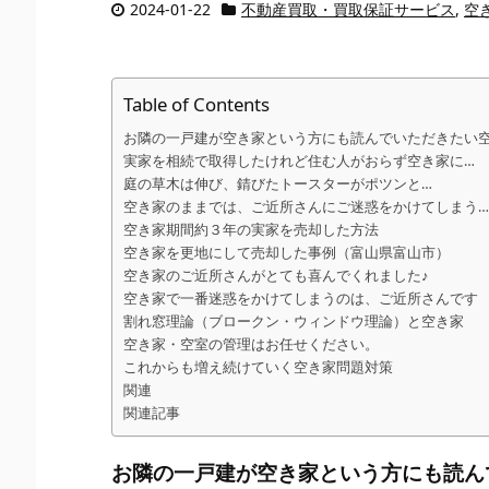
2024-01-22
不動産買取・買取保証サービス
,
空
Table of Contents
お隣の一戸建が空き家という方にも読んでいただきたい
実家を相続で取得したけれど住む人がおらず空き家に…
庭の草木は伸び、錆びたトースターがポツンと…
空き家のままでは、ご近所さんにご迷惑をかけてしまう…
空き家期間約３年の実家を売却した方法
空き家を更地にして売却した事例（富山県富山市）
空き家のご近所さんがとても喜んでくれました♪
空き家で一番迷惑をかけてしまうのは、ご近所さんです
割れ窓理論（ブロークン・ウィンドウ理論）と空き家
空き家・空室の管理はお任せください。
これからも増え続けていく空き家問題対策
関連
関連記事
お隣の一戸建が空き家という方にも読ん