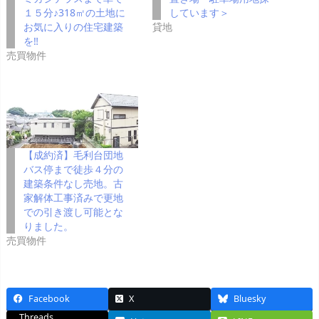
１５分♪318㎡の土地に
しています＞
お気に入りの住宅建築
貸地
を‼
売買物件
【成約済】毛利台団地
バス停まで徒歩４分の
建築条件なし売地。古
家解体工事済みで更地
での引き渡し可能とな
りました。
売買物件
Facebook
X
Bluesky
Threads