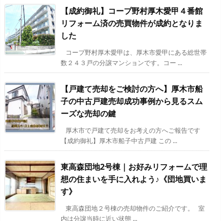
【成約御礼】コープ野村厚木愛甲４番館
リフォーム済の売買物件が成約となりま
した
コープ野村厚木愛甲は、厚木市愛甲にある総世帯
数２４３戸の分譲マンションです。コー ...
【戸建て売却をご検討の方へ】厚木市船
子の中古戸建売却成功事例から見るスム
ーズな売却の鍵
厚木市で戸建て売却をお考えの方へご報告です
【成約御礼】厚木市船子中古戸建 この ...
東高森団地2号棟｜お好みリフォームで理
想の住まいを手に入れよう♪《団地買いま
す》
東高森団地２号棟の売却物件のご紹介です。 室
内は分譲当時に近い状態 ...