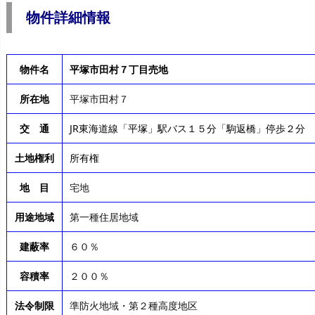
物件詳細情報
物件名
平塚市田村７丁目売地
所在地
平塚市田村７
交 通
JR東海道線「平塚」駅バス１５分「駒返橋」停歩２分
土地権利
所有権
地 目
宅地
用途地域
第一種住居地域
建蔽率
６０％
容積率
２００％
法令制限
準防火地域・第２種高度地区