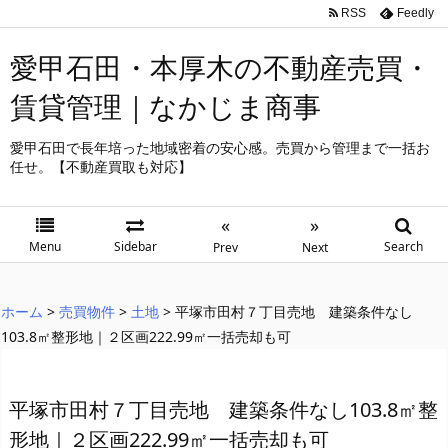
RSS
Feedly
愛甲石田・本厚木の不動産売買・
賃貸管理｜なかじま商事
愛甲石田で長年培った地域密着の安心感。売買から管理まで一括お
任せ。【不動産買取も対応】
«
»
Menu
Sidebar
Search
Prev
Next
ホーム
>
売買物件
>
土地
>
平塚市田村７丁目売地 建築条件なし
103.8㎡整形地｜２区画222.99㎡一括売却も可
平塚市田村７丁目売地 建築条件なし103.8㎡整
形地｜２区画222.99㎡一括売却も可