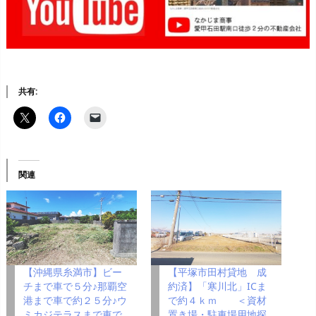
共有:
関連
【沖縄県糸満市】ビー
【平塚市田村貸地 成
チまで車で５分♪那覇空
約済】「寒川北」ICま
港まで車で約２５分♪ウ
で約４ｋｍ ＜資材
ミカジテラスまで車で
置き場・駐車場用地探