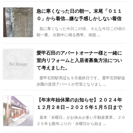
急に寒くなった日の朝一。末尾「０１１
０」から着信…嫌な予感しかしない着信
急に寒くなった今日この頃。 そんな今日この頃の
朝一番。 出勤中に鳴る携帯。 画面 ...
愛甲石田のアパートオーナー様と一緒に
室内リフォームと入居者募集方法につい
て考えました。
愛甲石田駅周辺も９月最終日です。 愛甲石田駅徒
歩圏の賃貸アパートが空室となりまし ...
【年末年始休業のお知らせ】２０２４年
１２月２８日～２０２５年１月５日まで
基本「水曜日」がお休みが多い不動産業界。 ２０
２５年も数年ぶりの「水曜日から始ま ...