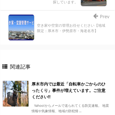
探しています。
Prev
空き家や空室の管理お任せください【地域
限定：厚木市・伊勢原市・海老名市】
関連記事
厚木市内では最近「自転車かごからのひ
ったくり」事件が増えています。ご注意
ください!!
Yahoo!からメールで送られてくる防災速報。 地震
情報や気象情報、地域の防犯情 ...