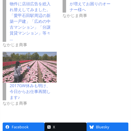
物件に店頭広告を総入
が増えてお困りのオー
れ替えしてみました。
ナー様へ
「愛甲石田駅周辺の新
なかじま商事
築一戸建」「広めの中
古マンション」「分譲
賃貸マンション」等々
…
なかじま商事
2017GW休みも明け、
今日からお仕事再開し
ます♪
なかじま商事
Facebook
X
Bluesky