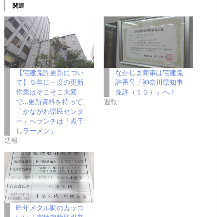
関連
【宅建免許更新につい
なかじま商事は宅建免
て】５年に一度の更新
許番号『神奈川県知事
作業はそこそこ大変
免許（１２）』へ！
で…更新資料を持って
週報
「かながわ県民センタ
ー」へランチは「煮干
しラーメン」
週報
昨年メタル調のカッコ