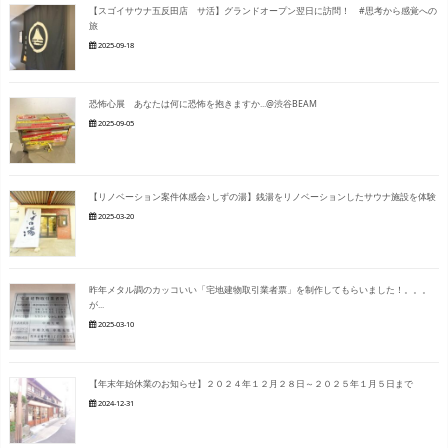
【スゴイサウナ五反田店 サ活】グランドオープン翌日に訪問！ #思考から感覚への
旅
2025-09-18
恐怖心展 あなたは何に恐怖を抱きますか...@渋谷BEAM
2025-09-05
【リノベーション案件体感会♪しずの湯】銭湯をリノベーションしたサウナ施設を体験
2025-03-20
昨年メタル調のカッコいい「宅地建物取引業者票」を制作してもらいました！。。。
が...
2025-03-10
【年末年始休業のお知らせ】２０２４年１２月２８日～２０２５年１月５日まで
2024-12-31