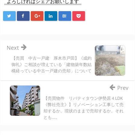
よろしければシェアお願いします
B!
Next
【売買 中古一戸建 厚木市戸田】《成約
御礼》ご相談が増えている「建物築年数結
構経っている中古一戸建の売却」について
Prev
【売買物件 リバティタウン伊勢原４LDK
《弊社売主》】リノベーション工事して売
却するか、現状のままで売却するか、それ
とも...。