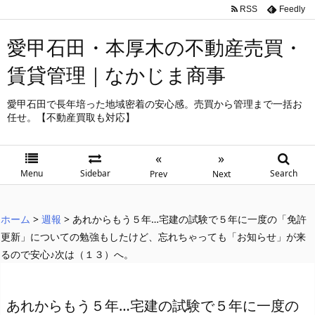
RSS
Feedly
愛甲石田・本厚木の不動産売買・
賃貸管理｜なかじま商事
愛甲石田で長年培った地域密着の安心感。売買から管理まで一括お
任せ。【不動産買取も対応】
«
»
Menu
Sidebar
Search
Prev
Next
ホーム
>
週報
>
あれからもう５年…宅建の試験で５年に一度の「免許
更新」についての勉強もしたけど、忘れちゃっても「お知らせ」が来
るので安心♪次は（１３）へ。
あれからもう５年…宅建の試験で５年に一度の