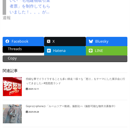
いい「宅地建物取引業
者票」を制作してもら
いました！。。。が…
週報
Facebook
X
Bluesky
Threads
Hatena
LINE
Copy
関連記事
些細な事でイライラすることも多い師走！様々な「怒り」をテーマにした展示会に行
ってきました♪ #怒怒怒ランド
2025-12-11
Goproかiphoneか「ルームツアー動画」撮影比べ《撮影可能な物件大募集中》
2025-09-28