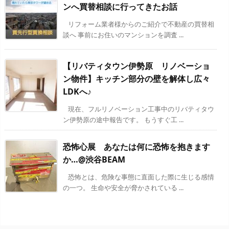
ンへ買替相談に行ってきたお話
リフォーム業者様からのご紹介で不動産の買替相
談へ 事前にお住いのマンションを調査 ...
【リバティタウン伊勢原 リノベーショ
ン物件】キッチン部分の壁を解体し広々
LDKへ♪
現在、フルリノベーション工事中のリバティタウ
ン伊勢原の途中報告です。 もうすぐ工 ...
恐怖心展 あなたは何に恐怖を抱きます
か…@渋谷BEAM
恐怖とは、危険な事態に直面した際に生じる感情
の一つ。 生命や安全が脅かされている ...