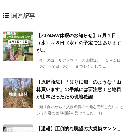
関連記事
【2024GW休暇のお知らせ】５月１日
（水）～８日（水）の予定ではあります
が…
今年のゴールデンウィーク休暇は、 ５月１日
（水）～８日（水） までを予定して ...
【原野商法】「渡りに船」のような「山
林買います」の手紙には要注意！と地目
が山林だったため現地確認
知り合いから「父親名義の土地を売却したい」と
いう内容の売却相談を受けました。 お ...
【週報】圧倒的な眺望の大規模マンショ