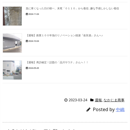
急に寒くなった日の朝一。末尾「０１１０」から着信...嫌な予感しかしない着信
2024-11-04
【週報】創業１００年強のリノベーション銭湯『改良湯』さんへ♪
2024-10-04
【週報】再訪確定！話題の「品川サウナ」さんへ！！
2024-09-26
2023-03-24
週報
,
なかじま商事
Posted by
中嶋