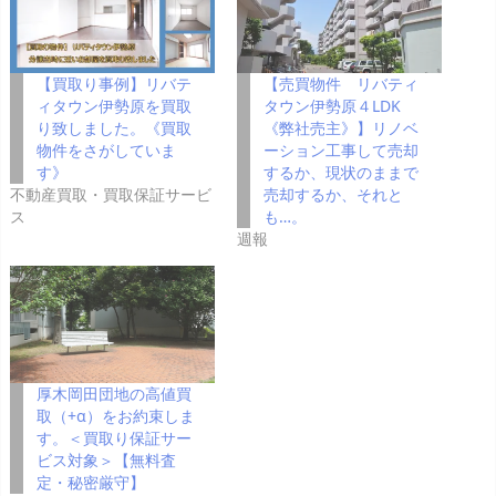
【買取り事例】リバテ
【売買物件 リバティ
ィタウン伊勢原を買取
タウン伊勢原４LDK
り致しました。《買取
《弊社売主》】リノベ
物件をさがしていま
ーション工事して売却
す》
するか、現状のままで
不動産買取・買取保証サービ
売却するか、それと
ス
も…。
週報
厚木岡田団地の高値買
取（+α）をお約束しま
す。＜買取り保証サー
ビス対象＞【無料査
定・秘密厳守】