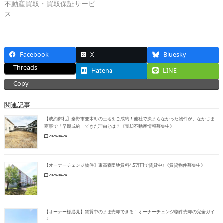
不動産買取・買取保証サービ
ス
Facebook
X
Bluesky
Threads
Hatena
LINE
Copy
関連記事
【成約御礼】秦野市並木町の土地をご成約！他社で決まらなかった物件が、なかじま
商事で「早期成約」できた理由とは？《売却不動産情報募集中》
2026-04-24
【オーナーチェンジ物件】東高森団地賃料4.5万円で賃貸中♪《賃貸物件募集中》
2026-04-24
【オーナー様必見】賃貸中のまま売却できる！オーナーチェンジ物件売却の完全ガイ
ド