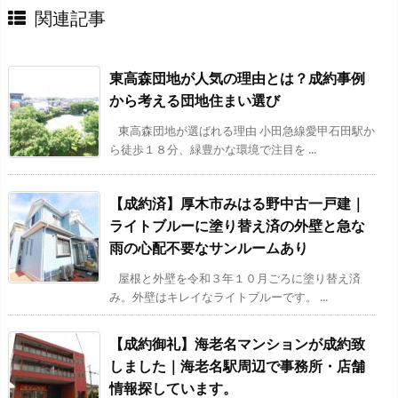
関連記事
東高森団地が人気の理由とは？成約事例
から考える団地住まい選び
東高森団地が選ばれる理由 小田急線愛甲石田駅か
ら徒歩１８分、緑豊かな環境で注目を ...
【成約済】厚木市みはる野中古一戸建｜
ライトブルーに塗り替え済の外壁と急な
雨の心配不要なサンルームあり
屋根と外壁を令和３年１０月ごろに塗り替え済
み。外壁はキレイなライトブルーです。 ...
【成約御礼】海老名マンションが成約致
しました｜海老名駅周辺で事務所・店舗
情報探しています。