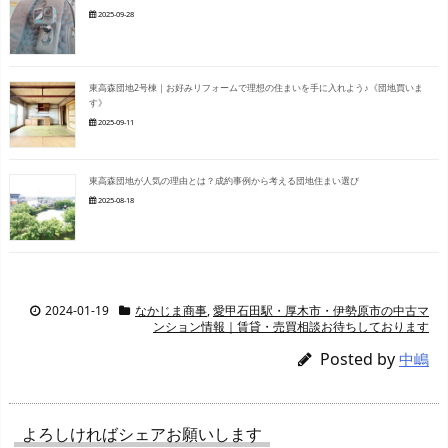
2025-09-28
東高森団地2号棟｜お好みリフォームで理想の住まいを手に入れよう♪《団地買いま
す》
2025-09-11
東高森団地が人気の理由とは？成約事例から考える団地住まい選び
2025-08-18
2024-01-19
なかじま商事
,
愛甲石田駅・厚木市・伊勢原市の中古マ
ンション情報｜賃貸・売買相談お待ちしております
Posted by
中嶋
よろしければシェアお願いします