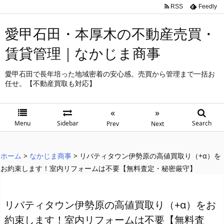
RSS
Feedly
愛甲石田・本厚木の不動産売買・
賃貸管理｜なかじま商事
愛甲石田で長年培った地域密着の安心感。売買から管理まで一括お
任せ。【不動産買取も対応】
«
»
Menu
Sidebar
Search
Prev
Next
ホーム
>
なかじま商事
>
リバティタウン伊勢原の高値買取り（+α）を
お約束します！室内リフォームは不要【無料査定・秘密厳守】
リバティタウン伊勢原の高値買取り（+α）をお
約束します！室内リフォームは不要【無料査