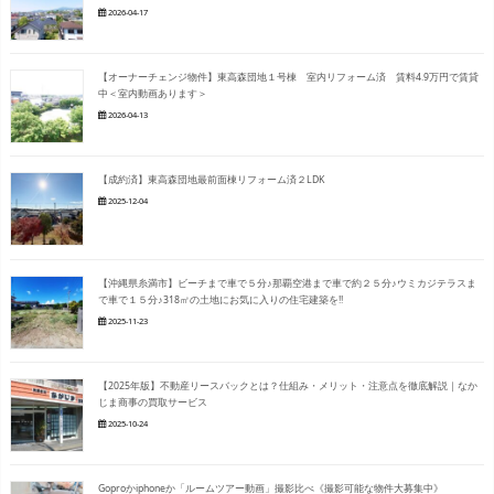
2026-04-17
【オーナーチェンジ物件】東高森団地１号棟 室内リフォーム済 賃料4.9万円で賃貸
中＜室内動画あります＞
2026-04-13
【成約済】東高森団地最前面棟リフォーム済２LDK
2025-12-04
【沖縄県糸満市】ビーチまで車で５分♪那覇空港まで車で約２５分♪ウミカジテラスま
で車で１５分♪318㎡の土地にお気に入りの住宅建築を‼
2025-11-23
【2025年版】不動産リースバックとは？仕組み・メリット・注意点を徹底解説｜なか
じま商事の買取サービス
2025-10-24
Goproかiphoneか「ルームツアー動画」撮影比べ《撮影可能な物件大募集中》