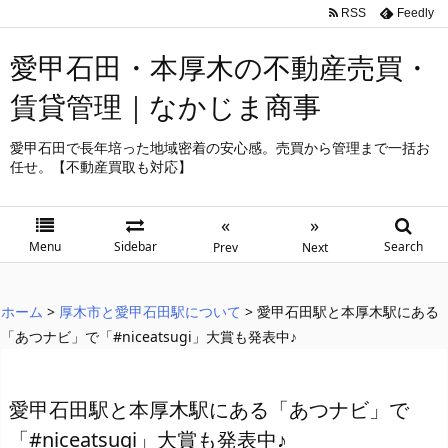
RSS
Feedly
愛甲石田・本厚木の不動産売買・
賃貸管理｜なかじま商事
愛甲石田で長年培った地域密着の安心感。売買から管理まで一括お
任せ。【不動産買取も対応】
«
»
Menu
Sidebar
Search
Prev
Next
ホーム
>
厚木市と愛甲石田駅について
>
愛甲石田駅と本厚木駅にある
「あつナビ」で「#niceatsugi」大賞も発表中♪
愛甲石田駅と本厚木駅にある「あつナビ」で
「#niceatsugi」大賞も発表中♪