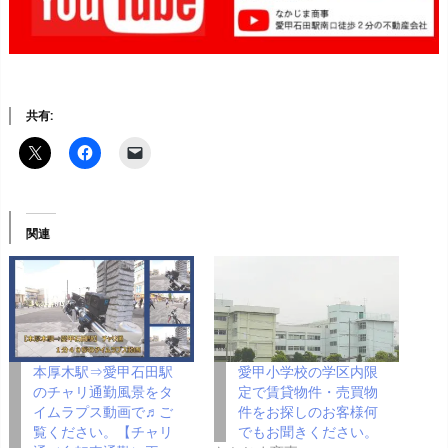
共有:
関連
本厚木駅⇒愛甲石田駅
愛甲小学校の学区内限
のチャリ通勤風景をタ
定で賃貸物件・売買物
イムラプス動画で♬ご
件をお探しのお客様何
覧ください。【チャリ
でもお聞きください。