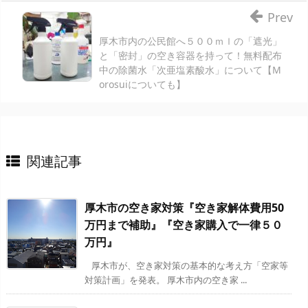
Prev
厚木市内の公民館へ５００ｍｌの「遮光」
と「密封」の空き容器を持って！無料配布
中の除菌水「次亜塩素酸水」について【M
orosuiについても】
関連記事
厚木市の空き家対策『空き家解体費用50
万円まで補助』『空き家購入で一律５０
万円』
厚木市が、空き家対策の基本的な考え方「空家等
対策計画」を発表。 厚木市内の空き家 ...