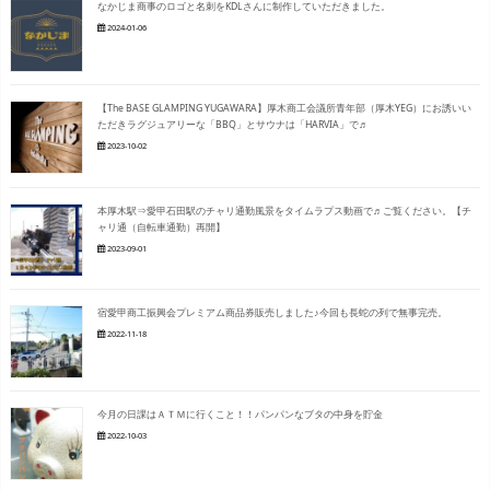
なかじま商事のロゴと名刺をKDLさんに制作していただきました。
2024-01-06
【The BASE GLAMPING YUGAWARA】厚木商工会議所青年部（厚木YEG）にお誘いい
ただきラグジュアリーな「BBQ」とサウナは「HARVIA」で♬
2023-10-02
本厚木駅⇒愛甲石田駅のチャリ通勤風景をタイムラプス動画で♬ご覧ください。【チ
ャリ通（自転車通勤）再開】
2023-09-01
宿愛甲商工振興会プレミアム商品券販売しました♪今回も長蛇の列で無事完売。
2022-11-18
今月の日課はＡＴＭに行くこと！！パンパンなブタの中身を貯金
2022-10-03