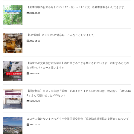
【夏季休暇のお知らせ】2022.8.12（金）～8.17（水）迄夏季休暇をいただきます。
2022-08-07
【GW週報】２０２２GW備忘録｜こんなことしてました
2022-05-08
【宿愛甲の交差点は右折禁止】右に曲がることを禁止されています。右折するとその
先で時々パトカーと遭います♬
2022-01-30
【謹賀新年】２０２２年は「週報」始めます♬１月１日の今日は、朝起きて「OYUGIW
A」さんで整いました♪3.5セット
2022-01-01
コロナに負けない！あつぎ中小企業応援交付金『感染防止対策協力支援金』について
2020-05-06