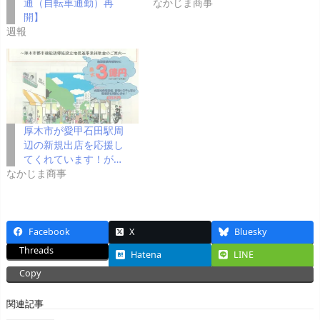
通（自転車通勤）再
なかじま商事
開】
週報
厚木市が愛甲石田駅周
辺の新規出店を応援し
てくれています！が…
なかじま商事
Facebook
X
Bluesky
Threads
Hatena
LINE
Copy
関連記事