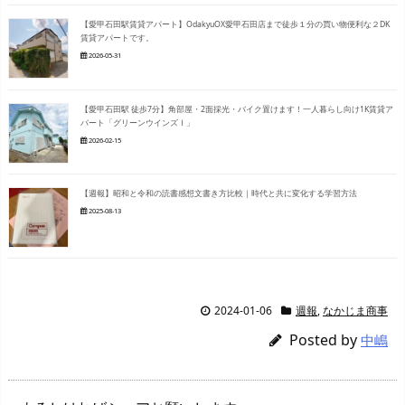
【愛甲石田駅賃貸アパート】OdakyuOX愛甲石田店まで徒歩１分の買い物便利な２DK
賃貸アパートです。
2026-05-31
【愛甲石田駅 徒歩7分】角部屋・2面採光・バイク置けます！一人暮らし向け1K賃貸ア
パート「グリーンウインズⅠ」
2026-02-15
【週報】昭和と令和の読書感想文書き方比較｜時代と共に変化する学習方法
2025-08-13
2024-01-06
週報
,
なかじま商事
Posted by
中嶋