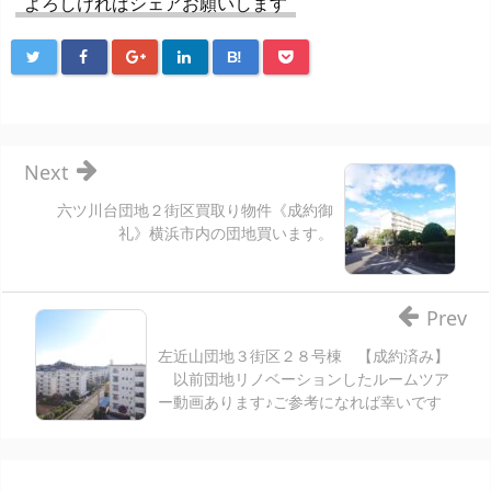
よろしければシェアお願いします
B!
Next
六ツ川台団地２街区買取り物件《成約御
礼》横浜市内の団地買います。
Prev
左近山団地３街区２８号棟 【成約済み】
以前団地リノベーションしたルームツア
ー動画あります♪ご参考になれば幸いです