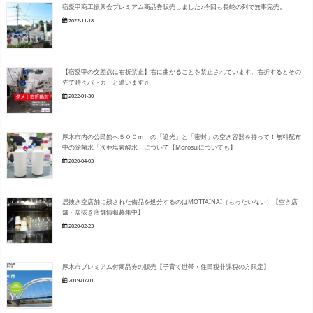
宿愛甲商工振興会プレミアム商品券販売しました♪今回も長蛇の列で無事完売。
2022-11-18
【宿愛甲の交差点は右折禁止】右に曲がることを禁止されています。右折するとその
先で時々パトカーと遭います♬
2022-01-30
厚木市内の公民館へ５００ｍｌの「遮光」と「密封」の空き容器を持って！無料配布
中の除菌水「次亜塩素酸水」について【Morosuiについても】
2020-04-03
居抜き空店舗に残された備品を処分するのはMOTTAINAI（もったいない）【空き店
舗・居抜き店舗情報募集中】
2020-02-23
厚木市プレミアム付商品券の販売【子育て世帯・住民税非課税の方限定】
2019-07-01