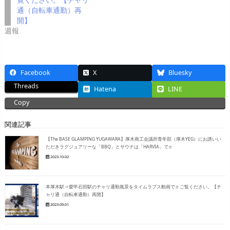
通（自転車通勤）再
開】
週報
Facebook
X
Bluesky
Threads
Hatena
LINE
Copy
関連記事
【The BASE GLAMPING YUGAWARA】厚木商工会議所青年部（厚木YEG）にお誘いい
ただきラグジュアリーな「BBQ」とサウナは「HARVIA」で♬
2023-10-02
本厚木駅⇒愛甲石田駅のチャリ通勤風景をタイムラプス動画で♬ご覧ください。【チ
ャリ通（自転車通勤）再開】
2023-09-01