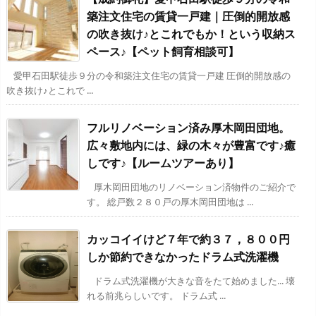
築注文住宅の賃貸一戸建｜圧倒的開放感
の吹き抜け♪とこれでもか！という収納ス
ペース♪【ペット飼育相談可】
愛甲石田駅徒歩９分の令和築注文住宅の賃貸一戸建 圧倒的開放感の
吹き抜け♪とこれで ...
フルリノベーション済み厚木岡田団地。
広々敷地内には、緑の木々が豊富です♪癒
しです♪【ルームツアーあり】
厚木岡田団地のリノベーション済物件のご紹介で
す。 総戸数２８０戸の厚木岡田団地は ...
カッコイイけど７年で約３７，８００円
しか節約できなかったドラム式洗濯機
ドラム式洗濯機が大きな音をたて始めました... 壊
れる前兆らしいです。 ドラム式 ...