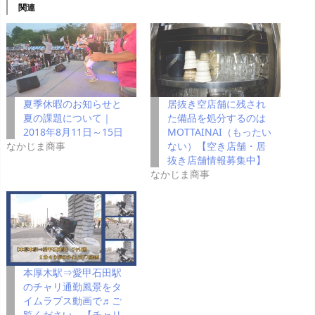
関連
夏季休暇のお知らせと
居抜き空店舗に残され
夏の課題について｜
た備品を処分するのは
2018年8月11日～15日
MOTTAINAI（もったい
なかじま商事
ない）【空き店舗・居
抜き店舗情報募集中】
なかじま商事
本厚木駅⇒愛甲石田駅
のチャリ通勤風景をタ
イムラプス動画で♬ご
覧ください。【チャリ