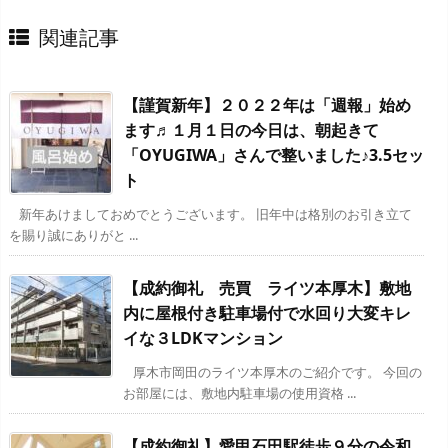
関連記事
【謹賀新年】２０２２年は「週報」始め
ます♬１月１日の今日は、朝起きて
「OYUGIWA」さんで整いました♪3.5セッ
ト
新年あけましておめでとうございます。 旧年中は格別のお引き立て
を賜り誠にありがと ...
【成約御礼 売買 ライツ本厚木】敷地
内に屋根付き駐車場付で水回り大変キレ
イな３LDKマンション
厚木市岡田のライツ本厚木のご紹介です。 今回の
お部屋には、敷地内駐車場の使用資格 ...
【成約御礼】愛甲石田駅徒歩９分の令和