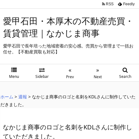
RSS
Feedly
愛甲石田・本厚木の不動産売買・
賃貸管理｜なかじま商事
愛甲石田で長年培った地域密着の安心感。売買から管理まで一括お
任せ。【不動産買取も対応】
«
»
Menu
Sidebar
Search
Prev
Next
ホーム
>
週報
>
なかじま商事のロゴと名刺をKDLさんに制作していた
だきました。
なかじま商事のロゴと名刺をKDLさんに制作し
ていただきました。